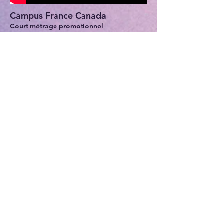
Campus France Canada
Court métrage promotionnel
(Conception de personnages, animation)
Jingle Supinfocom
Exercice de jingle à Supinfocom
(Tout)